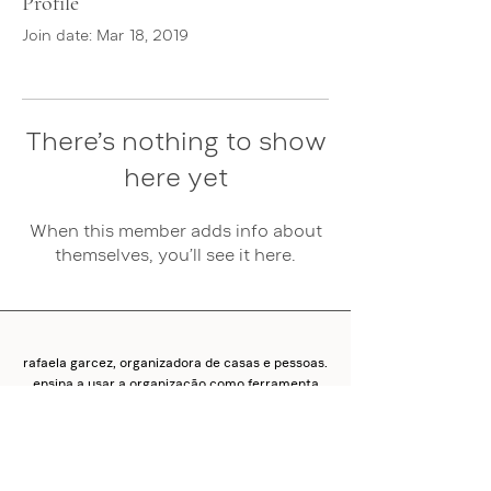
Profile
Join date: Mar 18, 2019
There’s nothing to show
here yet
When this member adds info about
themselves, you’ll see it here.
rafaela garcez, organizadora de casas e pessoas.
ensina a usar a organização como ferramenta
de transformação pessoal, de dentro para fora.