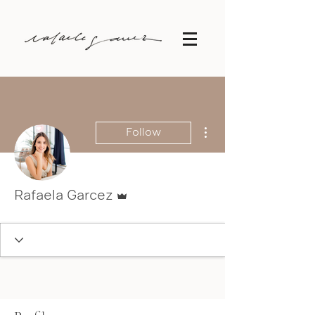
More actions
Follow
Admin
Rafaela Garcez