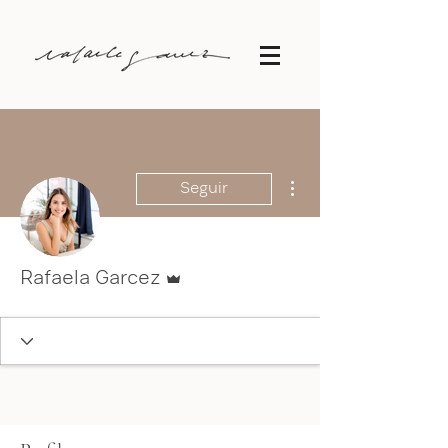
Mais ações
Seguir
Administrador
Rafaela Garcez