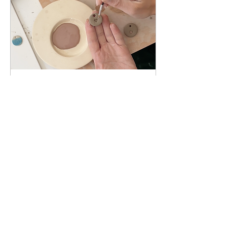
22 de fev. de 2026
∙
1
min
gordo cerâmica
workshop de cerâmica
enquadrado no projecto
casacura
4
0