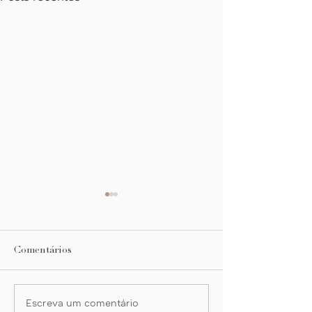
arena
Comentários
chegada outono
Escreva um comentário