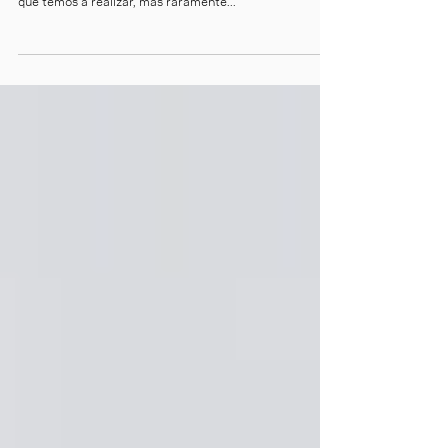
secretária
Organizar a secretária. Por vezes sentimo-nos
desmotivados, stressados ou pouco focados no trabalho
que temos a realizar, mas raramente...