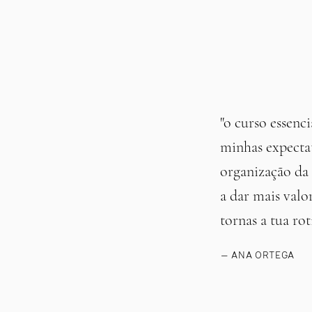
"o curso essenc
minhas expectat
organização da 
a dar mais valo
tornas a tua rot
— ANA ORTEGA