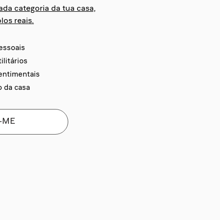
da categoria da tua casa,
los reais.
essoais
litários
entimentais
 da casa
-ME