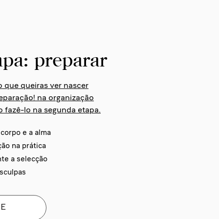
pa: preparar
o que queiras ver nascer
reparação! na organização
 fazê-lo na segunda etapa.
corpo e a alma
ão na prática
te a selecção
sculpas
ME