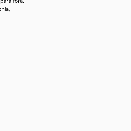
para fora,
nia,