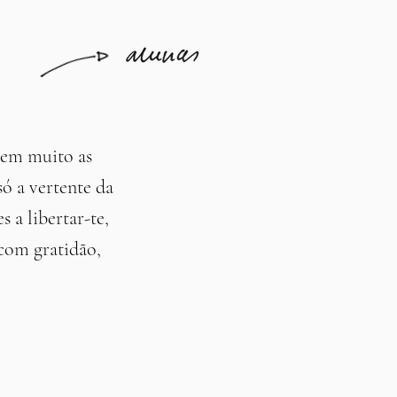
u em muito as
ó a vertente da
 a libertar-te,
 com gratidão,