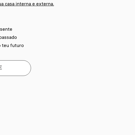
ua casa interna e externa.
esente
 passado
 teu futuro
E