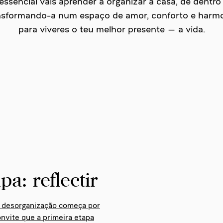
essencial vais aprender a organizar a casa, de dentro 
nsformando-a num espaço de amor, conforto e harmo
para viveres o teu melhor presente — a vida.
pa: reflectir
a desorganização começa por
onvite que a primeira etapa