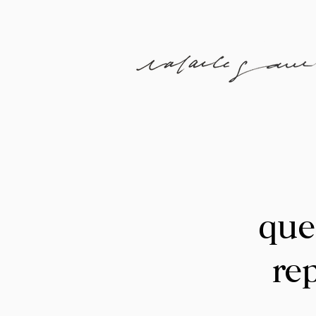
que
re