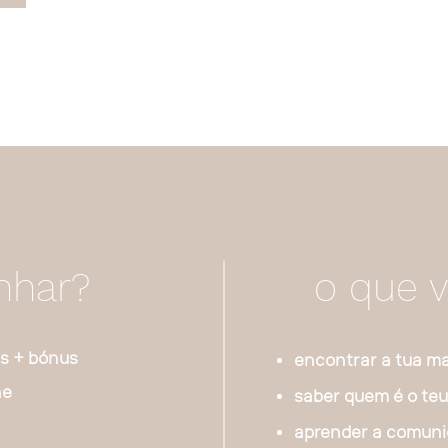
nhar?
o que v
s + bónus
encontrar a tua m
ne
saber quem é o teu
aprender a comunic