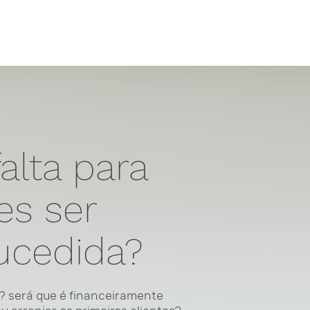
alta para
es ser
ucedida?
? será que é financeiramente