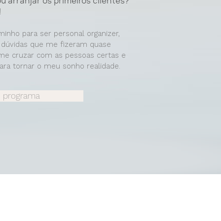
 arranjar os primeiros clientes?
!
minho para ser personal organizer,
 dúvidas que me fizeram quase
de me cruzar com as pessoas certas e
para tornar o meu sonho realidade.
o programa