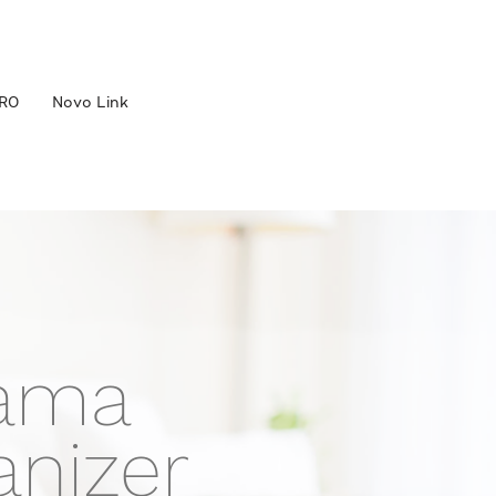
RO
Novo Link
rama
anizer