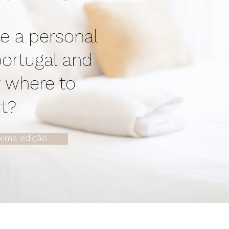
e a personal
portugal and
 where to
rt?
óxima edição