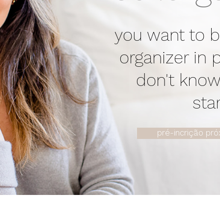
you want to b
organizer in 
don't know
sta
pré-incrição pr