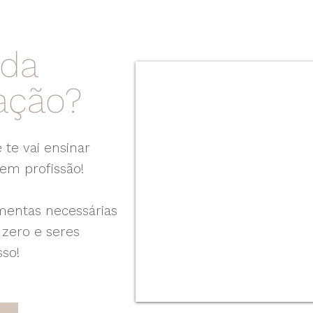
ada
ação?
 te vai ensinar
 em profissão!
amentas necessárias
 zero e seres
sso!