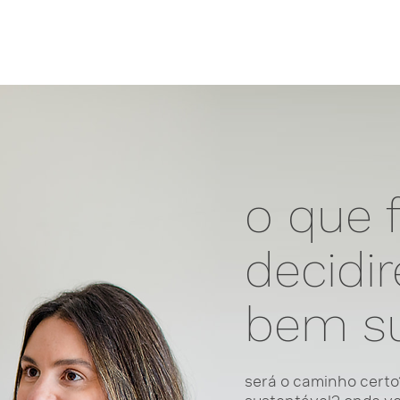
o que f
decidir
bem s
será o caminho certo