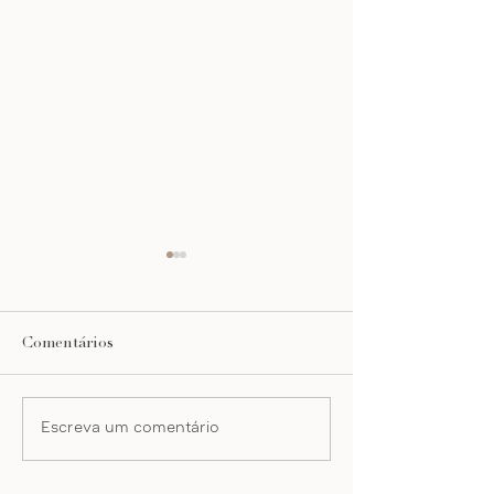
Comentários
gordo cerâmica
campanha emma
Escreva um comentário