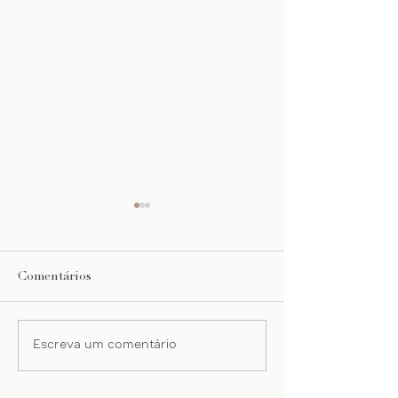
Comentários
organizar cozinha
workshop leroy
Escreva um comentário