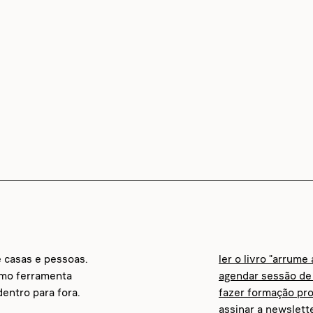
e casas e pessoas.
ler o livro "arrume
omo ferramenta
agendar sessão de 
entro para fora.
fazer formação pro
assinar a newslett