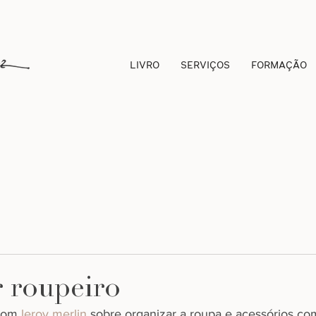
LIVRO
SERVIÇOS
FORMAÇÃO
r roupeiro
com 
leroy merlin
 sobre organizar a roupa e acessórios com