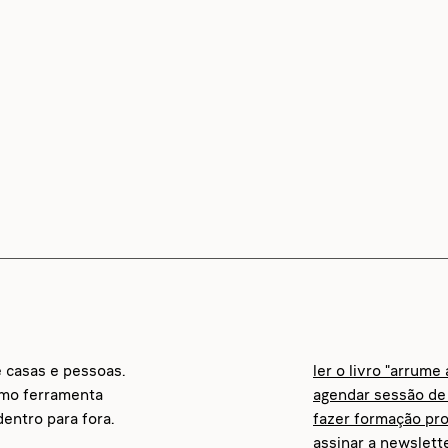
e casas e pessoas.
ler o livro "arrume
omo ferramenta
agendar sessão de 
entro para fora.
fazer formação pro
assinar a newslett