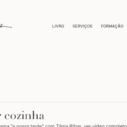
LIVRO
SERVIÇOS
FORMAÇÃO
r cozinha
rama "a nossa tarde" com Tânia Ribas. 
ver vídeo completo