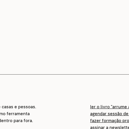
e casas e pessoas.
ler o livro "arrume
omo ferramenta
agendar sessão de 
entro para fora.
fazer formação pro
assinar a newslett