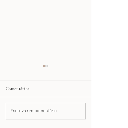
Comentários
undated planner
mentoria profis
Escreva um comentário