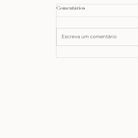
Comentários
revista prevenir
Escreva um comentário