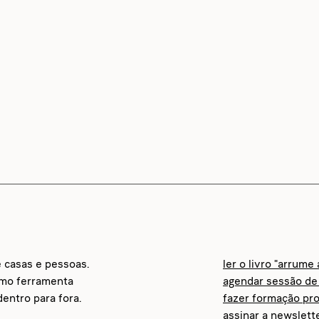
e casas e pessoas.
ler o livro "arrume
omo ferramenta
agendar sessão de 
entro para fora.
fazer formação pro
assinar a newslett