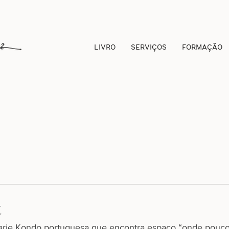
LIVRO
SERVIÇOS
FORMAÇÃO
t
Marie Kondo portuguesa que encontra espaço “onde pouc