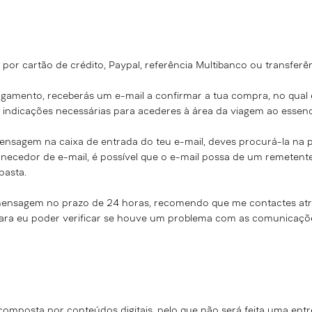
por cartão de crédito, Paypal, referência Multibanco ou transferên
gamento, receberás um e-mail a confirmar a tua compra, no qual e
 indicações necessárias para acederes à área da
viagem ao essenc
ensagem na caixa de entrada do teu e-mail, deves procurá-la n
rnecedor de e-mail, é possível que o e-mail possa de um remetente
pasta.
mensagem no prazo de 24 horas, recomendo que me contactes atr
ra eu poder verificar se houve um problema com as comunicaçõe
composta por conteúdos digitais, pelo que não será feita uma entr