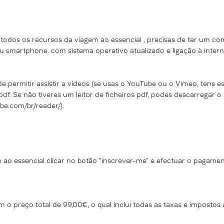
 todos os recursos da
viagem ao essencial , precisas de ter um co
u smartphone. com sistema operativo atualizado e ligação à inter
 permitir assistir a vídeos (se usas o YouTube ou o Vimeo, tens ess
pdf. Se não tiveres um leitor de ficheiros pdf, podes descarregar
obe.com/br/reader/).
 ao essencial clicar no botão "inscrever-me" e efectuar o pagamen
m o preço total de 99,00€, o qual inclui todas as taxas e imposto