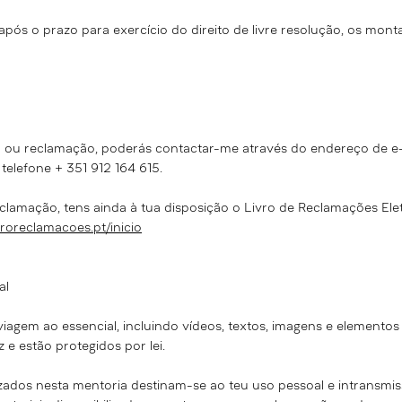
após o prazo para exercício do direito de livre resolução, os mon
a ou reclamação, poderás contactar-me através do endereço de e
elefone + 351 912 164 615.
clamação, tens ainda à tua disposição o Livro de Reclamações Elet
vroreclamacoes.pt/inicio
al
agem ao essencial, incluindo vídeos, textos, imagens e elementos
z e estão protegidos por lei.
zados nesta mentoria destinam-se ao teu uso pessoal e intransmissí