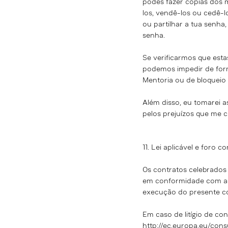
podes fazer cópias dos ma
los, vendê-los ou cedê-l
ou partilhar a tua senha
senha.
Se verificarmos que esta
podemos impedir de form
Mentoria ou de bloqueio d
Além disso, eu tomarei 
pelos prejuízos que me c
11. Lei aplicável e foro 
Os contratos celebrados
em conformidade com a le
execução do presente co
Em caso de litígio de co
http://ec.europa.eu/con