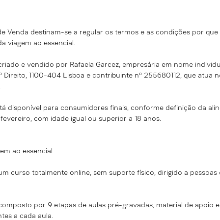
de Venda destinam-se a regular os termos e as condições por que 
a viagem ao essencial.
criado e vendido por Rafaela Garcez, empresária em nome individua
1.º Direito, 1100-404 Lisboa e contribuinte nº 255680112, que atu
.
tá disponível para consumidores finais, conforme definição da alín
 fevereiro, com idade igual ou superior a 18 anos.
gem ao essencial
um curso totalmente online, sem suporte físico, dirigido a pessoa
composto por 9 etapas de aulas pré-gravadas, material de apoio e 
tes a cada aula.