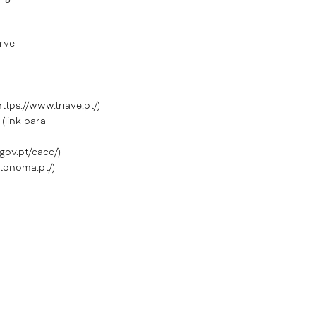
rve
https://www.triave.pt/)
(link para
gov.pt/cacc/)
utonoma.pt/)