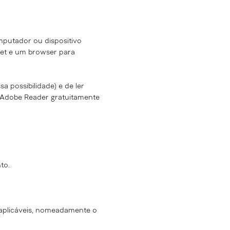
mputador ou dispositivo
net e um browser para
a possibilidade) e de ler
 o Adobe Reader gratuitamente
to.
s aplicáveis, nomeadamente o