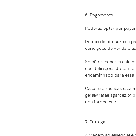
6. Pagamento
Poderás optar por pagar 
Depois de efetuares o pa
condições de venda e as
Se não receberes esta m
das definições do teu fo
encaminhado para essa 
Caso não recebas esta 
geral@rafaelagarcez.pt
pa
nos forneceste.
7. Entrega
A
viagem ao essencial é 