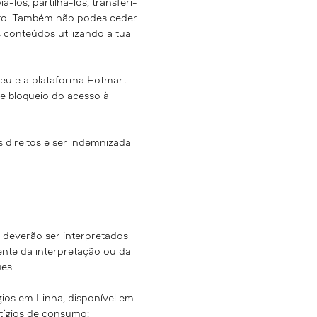
los, partilhá-los, transferi-
tuito. Também não podes ceder
 conteúdos utilizando a tua
 eu e a plataforma Hotmart
e bloqueio do acesso à
 direitos e ser indemnizada
 deverão ser interpretados
ente da interpretação ou da
es.
gios em Linha, disponível em
itígios de consumo: