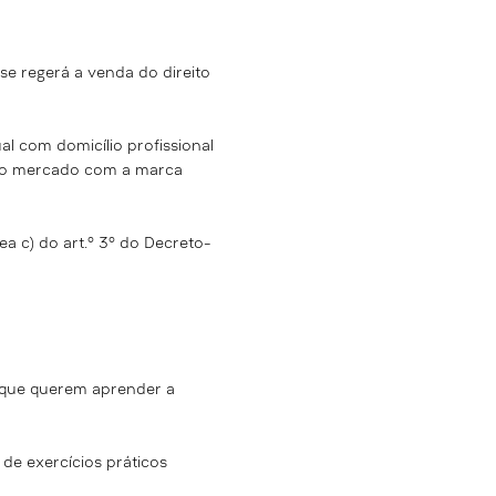
se regerá a venda do direito
l com domicílio profissional
a no mercado com a marca
ea c) do art.º 3º do Decreto-
s que querem aprender a
de exercícios práticos