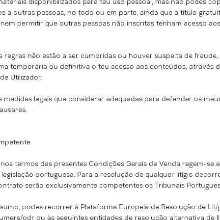
teriais disponibilizados para teu uso pessoal, mas não podes copiá-
os a outras pessoas, no todo ou em parte, ainda que a título gra
, nem permitir que outras pessoas não inscritas tenham acesso aos
s regras não estão a ser cumpridas ou houver suspeita de fraude,
a temporária ou definitiva o teu acesso aos conteúdos, através d
e Utilizador.
as medidas legais que considerar adequadas para defender os meus
ausares.
competente
 nos termos das presentes Condições Gerais de Venda regem-se e
gislação portuguesa. Para a resolução de qualquer litígio decorr
ntrato serão exclusivamente competentes os Tribunais Portugues
nsumo, podes recorrer à Plataforma Europeia de Resolução de Lití
sumers/odr
ou às seguintes entidades de resolução alternativa de l