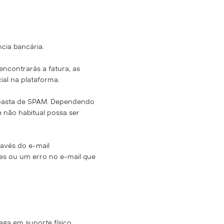
cia bancária.
ncontrarás a fatura, as
ial na plataforma.
a pasta de SPAM. Dependendo
 não habitual possa ser
avés do e-mail
s ou um erro no e-mail que
ega em suporte físico.