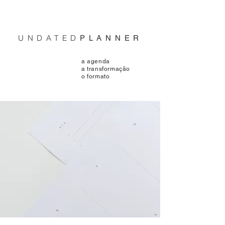
UNDATED
PLANNER
a agenda
a transformação
o formato