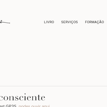
LIVRO
SERVIÇOS
FORMAÇÃO
 consciente
ast GP3S. 
podes ouvir aqui. 