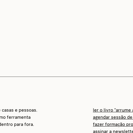
e casas e pessoas.
ler o livro "arrume
omo ferramenta
agendar sessão de 
entro para fora.
fazer formação pro
assinar a newslett